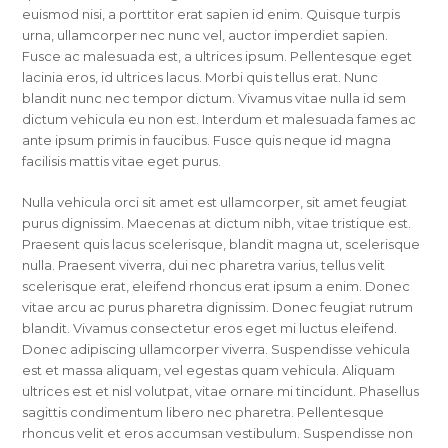
euismod nisi, a porttitor erat sapien id enim. Quisque turpis
urna, ullamcorper nec nunc vel, auctor imperdiet sapien.
Fusce ac malesuada est, a ultrices ipsum. Pellentesque eget
lacinia eros, id ultrices lacus. Morbi quis tellus erat. Nunc
blandit nunc nec tempor dictum. Vivamus vitae nulla id sem
dictum vehicula eu non est. Interdum et malesuada fames ac
ante ipsum primis in faucibus. Fusce quis neque id magna
facilisis mattis vitae eget purus.
Nulla vehicula orci sit amet est ullamcorper, sit amet feugiat
purus dignissim. Maecenas at dictum nibh, vitae tristique est.
Praesent quis lacus scelerisque, blandit magna ut, scelerisque
nulla. Praesent viverra, dui nec pharetra varius, tellus velit
scelerisque erat, eleifend rhoncus erat ipsum a enim. Donec
vitae arcu ac purus pharetra dignissim. Donec feugiat rutrum
blandit. Vivamus consectetur eros eget mi luctus eleifend.
Donec adipiscing ullamcorper viverra. Suspendisse vehicula
est et massa aliquam, vel egestas quam vehicula. Aliquam
ultrices est et nisl volutpat, vitae ornare mi tincidunt. Phasellus
sagittis condimentum libero nec pharetra. Pellentesque
rhoncus velit et eros accumsan vestibulum. Suspendisse non