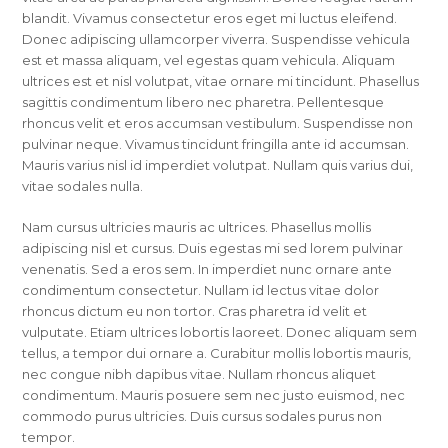
blandit. Vivamus consectetur eros eget mi luctus eleifend.
Donec adipiscing ullamcorper viverra. Suspendisse vehicula
est et massa aliquam, vel egestas quam vehicula. Aliquam
ultrices est et nisl volutpat, vitae ornare mi tincidunt. Phasellus
sagittis condimentum libero nec pharetra. Pellentesque
rhoncus velit et eros accumsan vestibulum. Suspendisse non
pulvinar neque. Vivamus tincidunt fringilla ante id accumsan.
Mauris varius nisl id imperdiet volutpat. Nullam quis varius dui,
vitae sodales nulla.
Nam cursus ultricies mauris ac ultrices. Phasellus mollis
adipiscing nisl et cursus. Duis egestas mi sed lorem pulvinar
venenatis. Sed a eros sem. In imperdiet nunc ornare ante
condimentum consectetur. Nullam id lectus vitae dolor
rhoncus dictum eu non tortor. Cras pharetra id velit et
vulputate. Etiam ultrices lobortis laoreet. Donec aliquam sem
tellus, a tempor dui ornare a. Curabitur mollis lobortis mauris,
nec congue nibh dapibus vitae. Nullam rhoncus aliquet
condimentum. Mauris posuere sem nec justo euismod, nec
commodo purus ultricies. Duis cursus sodales purus non
tempor.