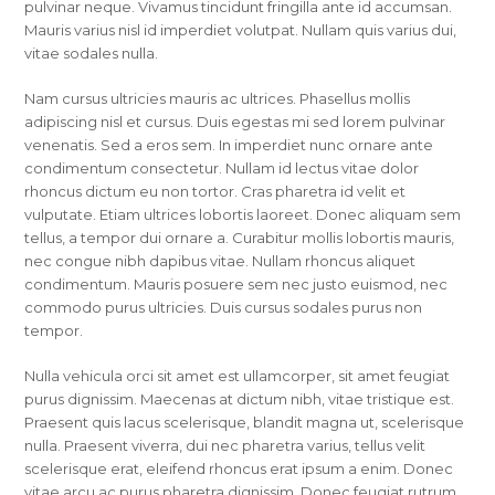
pulvinar neque. Vivamus tincidunt fringilla ante id accumsan.
Mauris varius nisl id imperdiet volutpat. Nullam quis varius dui,
vitae sodales nulla.
Nam cursus ultricies mauris ac ultrices. Phasellus mollis
adipiscing nisl et cursus. Duis egestas mi sed lorem pulvinar
venenatis. Sed a eros sem. In imperdiet nunc ornare ante
condimentum consectetur. Nullam id lectus vitae dolor
rhoncus dictum eu non tortor. Cras pharetra id velit et
vulputate. Etiam ultrices lobortis laoreet. Donec aliquam sem
tellus, a tempor dui ornare a. Curabitur mollis lobortis mauris,
nec congue nibh dapibus vitae. Nullam rhoncus aliquet
condimentum. Mauris posuere sem nec justo euismod, nec
commodo purus ultricies. Duis cursus sodales purus non
tempor.
Nulla vehicula orci sit amet est ullamcorper, sit amet feugiat
purus dignissim. Maecenas at dictum nibh, vitae tristique est.
Praesent quis lacus scelerisque, blandit magna ut, scelerisque
nulla. Praesent viverra, dui nec pharetra varius, tellus velit
scelerisque erat, eleifend rhoncus erat ipsum a enim. Donec
vitae arcu ac purus pharetra dignissim. Donec feugiat rutrum